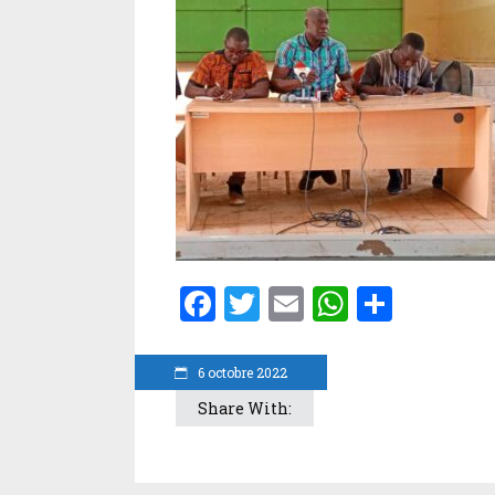
Facebook
Twitter
Email
WhatsA
Parta
6 octobre 2022
Share With: