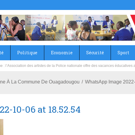
té
Politique
Economie
Sécurité
Sport
sie rénove les écoles primaire et collège du Camp Général Aboubacar Sangoulé La
ogne À La Commune De Ouagadougou
WhatsApp Image 2022-1
-10-06 at 18.52.54