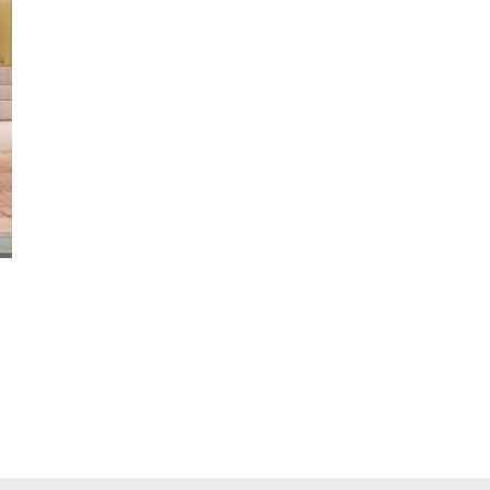
pp
ger