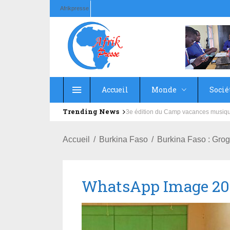
Afrikpresse
Accueil
Monde
Socié
Trending News
Education : la fédération de la Rus
Accueil
Burkina Faso
Burkina Faso : Gr
WhatsApp Image 2022