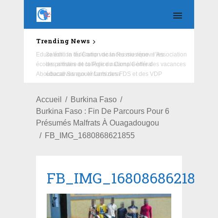
Trending News
Education : la fédération de la Russie rénove les
écoles primaire et collège du Camp Général
Aboubacar Sangoulé Lamizana
Accueil
Burkina Faso
Burkina Faso : Fin De Parcours Pour 6
Présumés Malfrats À Ouagadougou
FB_IMG_1680868621855
FB_IMG_1680868621855