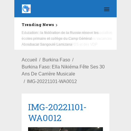
Trending News
Education : la fédération de la Russie rénove les
écoles primaire et collège du Camp Général
Aboubacar Sangoulé Lamizana
Accueil
Burkina Faso
Burkina Faso: Ella Nikiéma Fête Ses 30
Ans De Carrière Musicale
IMG-20221101-WA0012
IMG-20221101-
WA0012