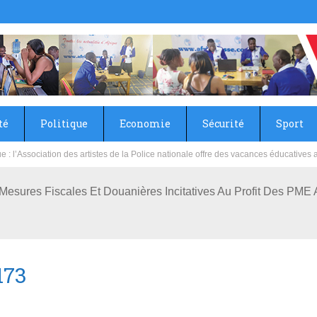
té
Politique
Economie
Sécurité
Sport
sie rénove les écoles primaire et collège du Camp Général Aboubacar Sangoulé La
 Mesures Fiscales Et Douanières Incitatives Au Profit Des P
173