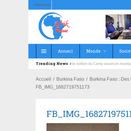
Afrikpresse
Accueil
Monde
Socié
Trending News
Education : la fédération de la Rus
Accueil
Burkina Faso
Burkina Faso : Des
FB_IMG_1682719751173
FB_IMG_1682719751