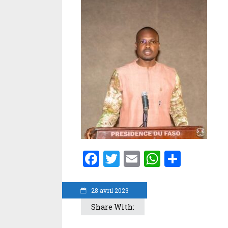
Facebook
Twitter
Email
WhatsA
Parta
28 avril 2023
Share With: