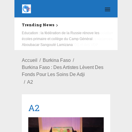
Trending News
Education : la fédération de la Russie rénove les
écoles primaire et collège du Camp Général
Aboubacar Sangoulé Lamizana
Accueil
Burkina Faso
Burkina Faso : Des Artistes Lèvent Des
Fonds Pour Les Soins De Adji
A2
A2