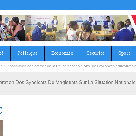
té
Politique
Economie
Sécurité
Sport
sie rénove les écoles primaire et collège du Camp Général Aboubacar Sangoulé La
aration Des Syndicats De Magistrats Sur La Situation Nationale
0