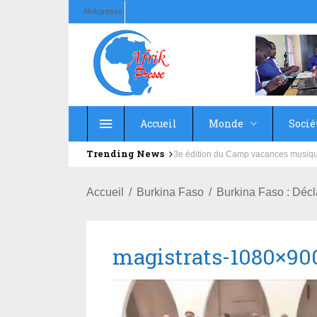
Afrikpresse
Accueil
Monde
Socié
Trending News
Education : la fédération de la Rus
Accueil
Burkina Faso
Burkina Faso : Décl
magistrats-1080×90