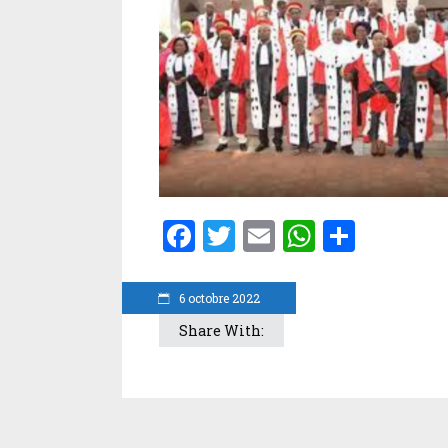
Facebook
Twitter
Email
WhatsA
Parta
6 octobre 2022
Share With: