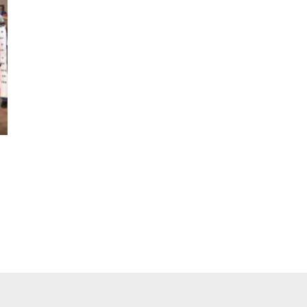
pp
ger