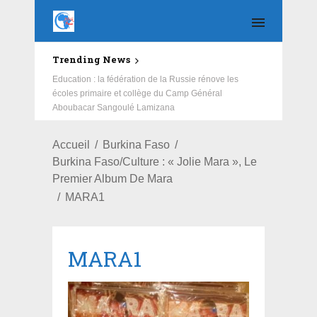
Trending News
Education : la fédération de la Russie rénove les
écoles primaire et collège du Camp Général
Aboubacar Sangoulé Lamizana
Accueil
Burkina Faso
Burkina Faso/Culture : « Jolie Mara », Le
Premier Album De Mara
MARA1
MARA1