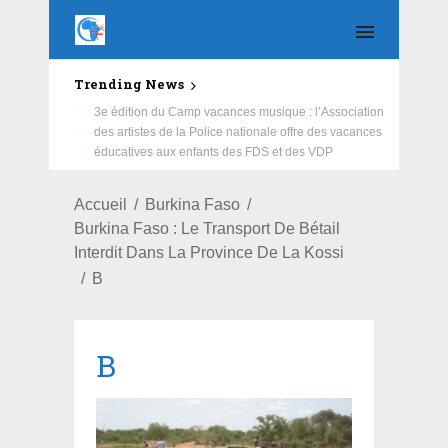
Trending News
Education : la fédération de la Russie rénove les
écoles primaire et collège du Camp Général
Aboubacar Sangoulé Lamizana
Accueil
Burkina Faso
Burkina Faso : Le Transport De Bétail
Interdit Dans La Province De La Kossi
B
B