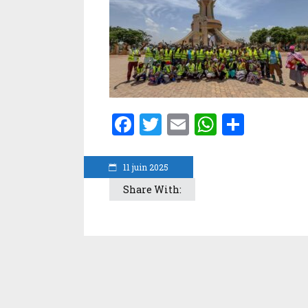
Facebook
Twitter
Email
WhatsA
Parta
11 juin 2025
Share With: