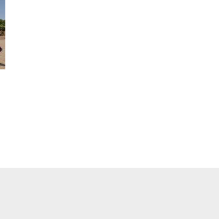
pp
ger