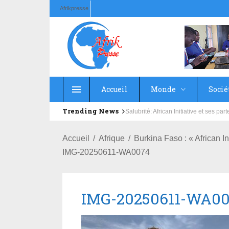
Afrikpresse
Accueil
Monde
Socié
Trending News
3e édition du Camp vacances musique 
Accueil
Afrique
Burkina Faso : « African 
IMG-20250611-WA0074
IMG-20250611-WA0