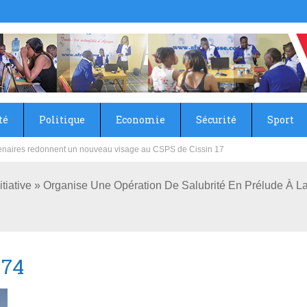
té
Politique
Economie
Sécurité
Sport
: l’Association des artistes de la Police nationale offre des vacances éducatives
Initiative » Organise Une Opération De Salubrité En Prélude À 
074