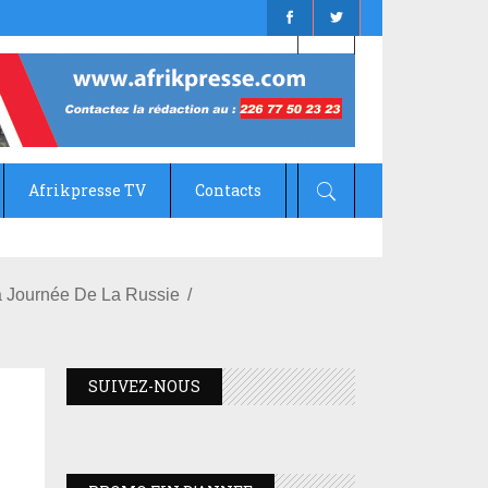
Afrikpresse TV
Contacts
 aux enfants des FDS et des VDP
La Journée De La Russie
SUIVEZ-NOUS