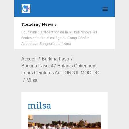
Trending News
Education : la fédération de la Russie rénove les
écoles primaire et collège du Camp Général
Aboubacar Sangoulé Lamizana
Accueil
Burkina Faso
Burkina Faso: 47 Enfants Obtiennent
Leurs Ceintures Au TONG IL MOO DO
Milsa
milsa