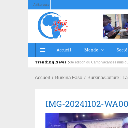
Afrikpresse
Accueil
Monde
Socié
Trending News
Education : la fédération de la Rus
Accueil
Burkina Faso
Burkina/Culture : 
IMG-20241102-WA0