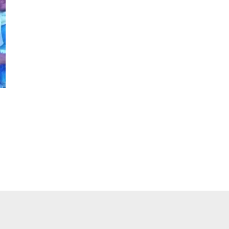
pp
ger