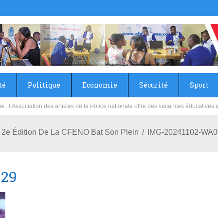
té
Politique
Economie
Sécurité
Sport
sie rénove les écoles primaire et collège du Camp Général Aboubacar Sangoulé La
La 2e Édition De La CFENO Bat Son Plein
IMG-20241102-WA0
029