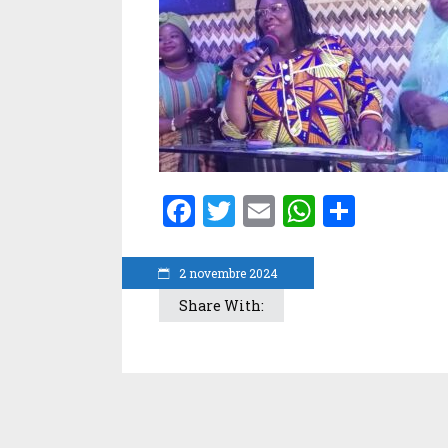
Facebook
Twitter
Email
WhatsA
Parta
2 novembre 2024
Share With: