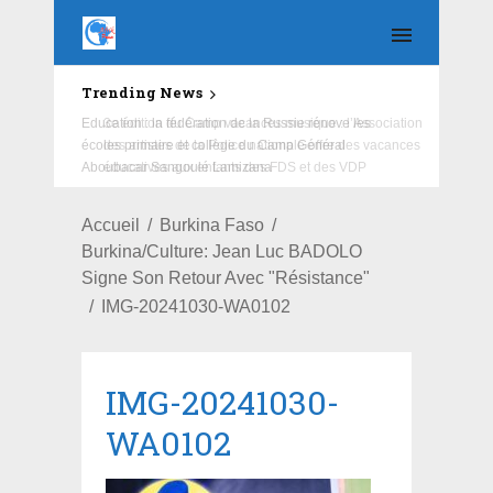
Trending News
Education : la fédération de la Russie rénove les
écoles primaire et collège du Camp Général
Aboubacar Sangoulé Lamizana
Accueil
Burkina Faso
Burkina/Culture: Jean Luc BADOLO
Signe Son Retour Avec "Résistance"
IMG-20241030-WA0102
IMG-20241030-
WA0102