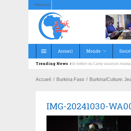
Afrikpresse
Accueil
Monde
Socié
Trending News
Education : la fédération de la Rus
Accueil
Burkina Faso
Burkina/Culture: J
IMG-20241030-WA0