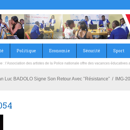
té
Politique
Economie
Sécurité
Sport
sie rénove les écoles primaire et collège du Camp Général Aboubacar Sangoulé La
ean Luc BADOLO Signe Son Retour Avec "Résistance"
IMG-2
054