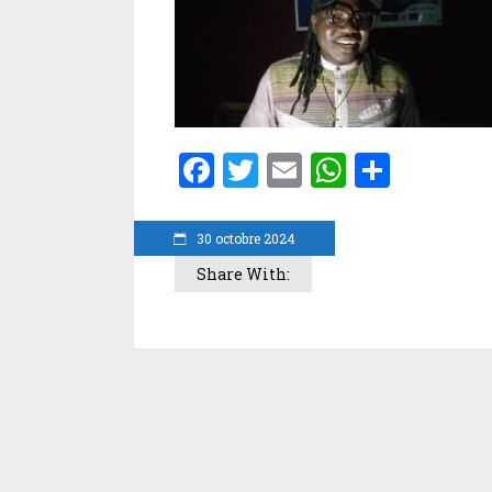
Facebook
Twitter
Email
WhatsA
Parta
30 octobre 2024
Share With: