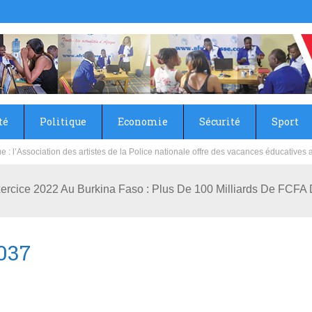
té
Politique
Economie
Sécurité
Sport
sie rénove les écoles primaire et collège du Camp Général Aboubacar Sangoulé La
ercice 2022 Au Burkina Faso : Plus De 100 Milliards De FCFA D
037