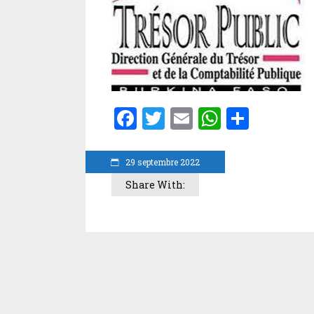
Facebook
Twitter
Email
WhatsA
Parta
29 septembre 2022
Share With: