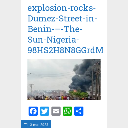
explosion-rocks-
Dumez-Street-in-
Benin-–-The-
Sun-Nigeria-
98HS2H8N8GGrdM
Facebook
Twitter
Email
WhatsApp
Partager
2 mai 2023