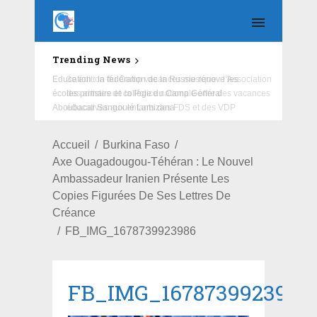
Trending News
Education : la fédération de la Russie rénove les
écoles primaire et collège du Camp Général
Aboubacar Sangoulé Lamizana
Accueil
Burkina Faso
Axe Ouagadougou-Téhéran : Le Nouvel
Ambassadeur Iranien Présente Les
Copies Figurées De Ses Lettres De
Créance
FB_IMG_1678739923986
FB_IMG_1678739923986