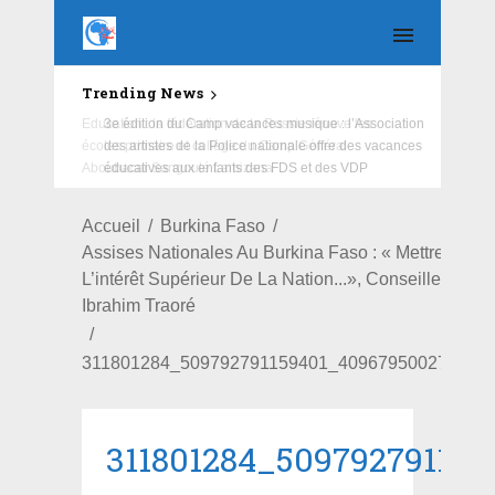
Trending News
Education : la fédération de la Russie rénove les
écoles primaire et collège du Camp Général
Aboubacar Sangoulé Lamizana
Accueil
Burkina Faso
Assises Nationales Au Burkina Faso : « Mettre En Av
L’intérêt Supérieur De La Nation...», Conseille Le Ca
Ibrahim Traoré
311801284_509792791159401_409679500278419
311801284_50979279115