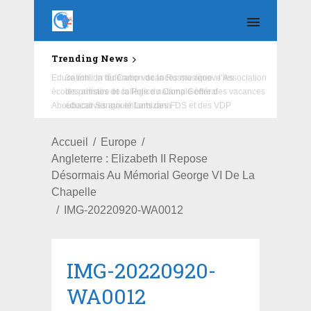
Trending News
Education : la fédération de la Russie rénove les
écoles primaire et collège du Camp Général
Aboubacar Sangoulé Lamizana
Accueil
Europe
Angleterre : Elizabeth II Repose
Désormais Au Mémorial George VI De La
Chapelle
IMG-20220920-WA0012
IMG-20220920-
WA0012