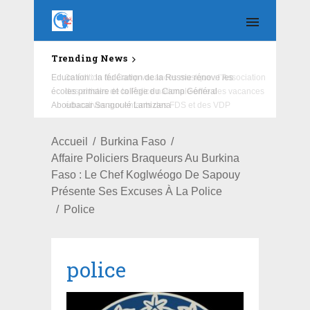
Trending News
Education : la fédération de la Russie rénove les
écoles primaire et collège du Camp Général
Aboubacar Sangoulé Lamizana
Accueil
Burkina Faso
Affaire Policiers Braqueurs Au Burkina
Faso : Le Chef Koglwéogo De Sapouy
Présente Ses Excuses À La Police
Police
police