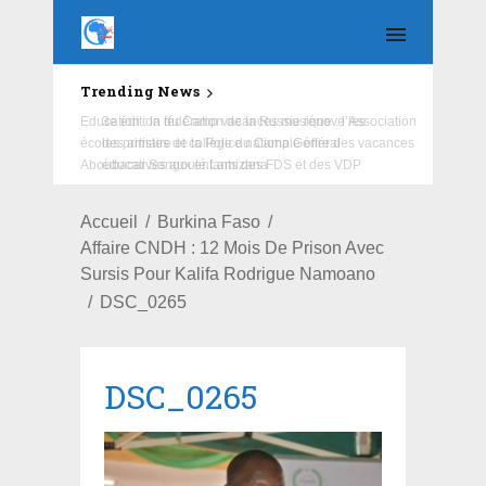
Trending News
Education : la fédération de la Russie rénove les
écoles primaire et collège du Camp Général
Aboubacar Sangoulé Lamizana
Accueil
Burkina Faso
Affaire CNDH : 12 Mois De Prison Avec
Sursis Pour Kalifa Rodrigue Namoano
DSC_0265
DSC_0265