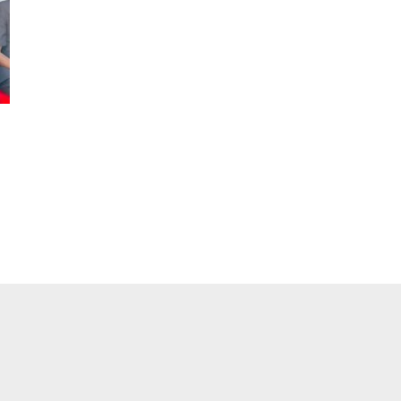
pp
ger