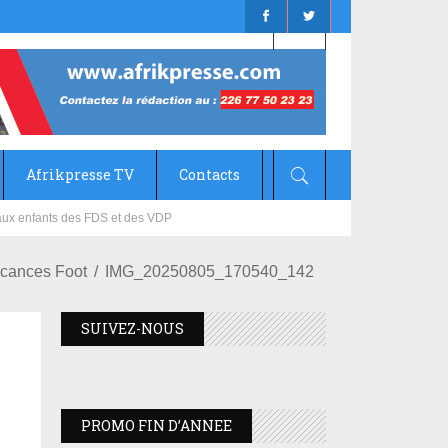
Afrikpresse TV
Contacts
mizana
acances Foot
IMG_20250805_170540_142
SUIVEZ-NOUS
PROMO FIN D’ANNEE