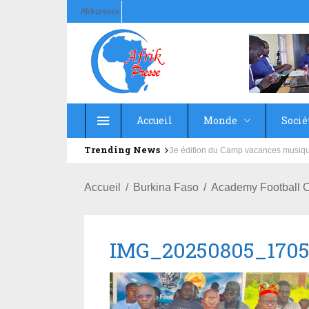
Afrikpresse
Accueil
Monde
Socié
Trending News
Education : la fédération de la Rus
Accueil
Burkina Faso
Academy Football C
IMG_20250805_1705