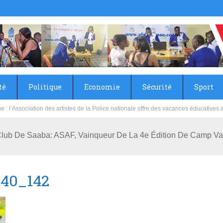
té
Politique
Economie
Sécurité
Sport
sie rénove les écoles primaire et collège du Camp Général Aboubacar Sangoulé La
lub De Saaba: ASAF, Vainqueur De La 4e Édition De Camp V
40_142