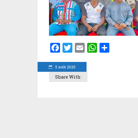
Facebook
Twitter
Email
WhatsA
Parta
5 août 2025
Share With: