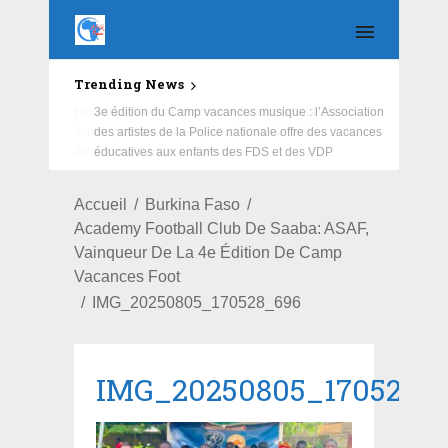
Trending News
Education : la fédération de la Russie rénove les
écoles primaire et collège du Camp Général
Aboubacar Sangoulé Lamizana
Accueil
Burkina Faso
Academy Football Club De Saaba: ASAF,
Vainqueur De La 4e Édition De Camp
Vacances Foot
IMG_20250805_170528_696
IMG_20250805_170528_