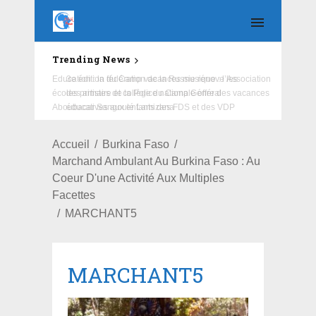
Trending News
Education : la fédération de la Russie rénove les
écoles primaire et collège du Camp Général
Aboubacar Sangoulé Lamizana
Accueil
Burkina Faso
Marchand Ambulant Au Burkina Faso : Au
Coeur D'une Activité Aux Multiples
Facettes
MARCHANT5
MARCHANT5