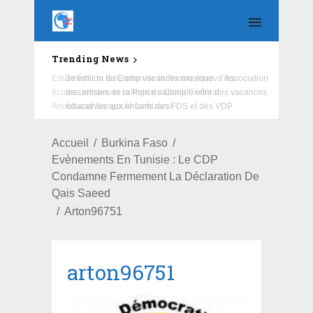
Trending News
Education : la fédération de la Russie rénove les
écoles primaire et collège du Camp Général
Aboubacar Sangoulé Lamizana
Accueil
Burkina Faso
Evènements En Tunisie : Le CDP
Condamne Fermement La Déclaration De
Qais Saeed
Arton96751
arton96751