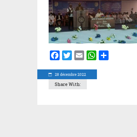
Facebook
Twitter
Email
WhatsA
Parta
28 décembre 2022
Share With: