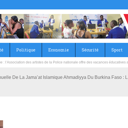
té
Politique
Economie
Sécurité
Sport
sie rénove les écoles primaire et collège du Camp Général Aboubacar Sangoulé La
uelle De La Jama’at Islamique Ahmadiyya Du Burkina Faso : 