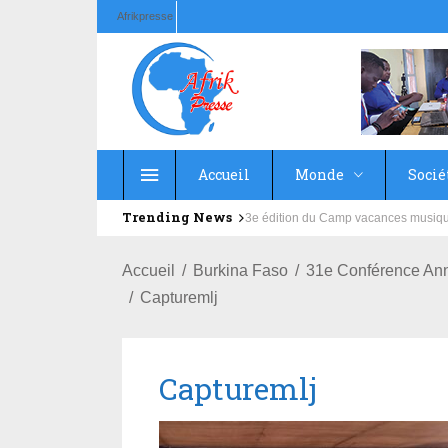
Afrikpresse
Accueil
Monde
Socié
Trending News
Education : la fédération de la Rus
Accueil
Burkina Faso
31e Conférence Ann
Capturemlj
Capturemlj