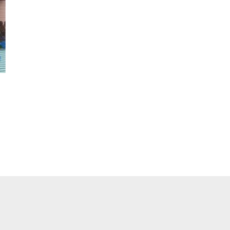
pp
ger