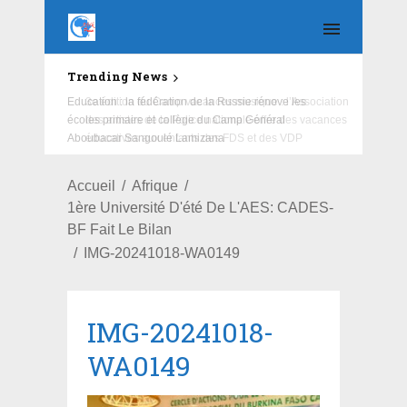
Trending News
Education : la fédération de la Russie rénove les
écoles primaire et collège du Camp Général
Aboubacar Sangoulé Lamizana
Accueil
Afrique
1ère Université D'été De L'AES: CADES-
BF Fait Le Bilan
IMG-20241018-WA0149
IMG-20241018-
WA0149