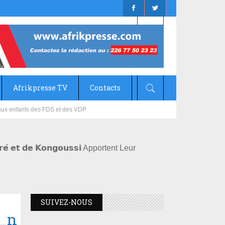
Afrikpresse TV
Contacts
mizana
𝗻𝗶𝗮𝗿𝗲́ 𝗲𝘁 𝗱𝗲 𝗞𝗼𝗻𝗴𝗼𝘂𝘀𝘀𝗶 Apportent Leur
SUIVEZ-NOUS
3_n