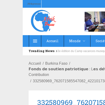
Afrikpresse
Accueil
Monde
Socié
Trending News
Education : la fédération de la Rus
Accueil
Burkina Faso
𝗙𝗼𝗻𝗱𝘀 𝗱𝗲 𝘀𝗼𝘂𝘁𝗶𝗲𝗻 𝗽𝗮𝘁𝗿𝗶𝗼𝘁𝗶𝗾𝘂𝗲 : L𝗲𝘀 𝗱
Contribution
332580969_762071585547082_42210173
332580969_7620715