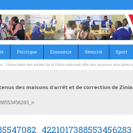
té
Politique
Economie
Sécurité
Sport
sie rénove les écoles primaire et collège du Camp Général Aboubacar Sangoulé La
́𝘁𝗲𝗻𝘂𝘀 𝗱𝗲𝘀 𝗺𝗮𝗶𝘀𝗼𝗻𝘀 𝗱’𝗮𝗿𝗿𝗲̂𝘁 𝗲𝘁 𝗱𝗲 𝗰𝗼𝗿𝗿𝗲𝗰𝘁𝗶𝗼𝗻 𝗱𝗲 𝗭𝗶
88553456283_n
85547082_422101738855345628