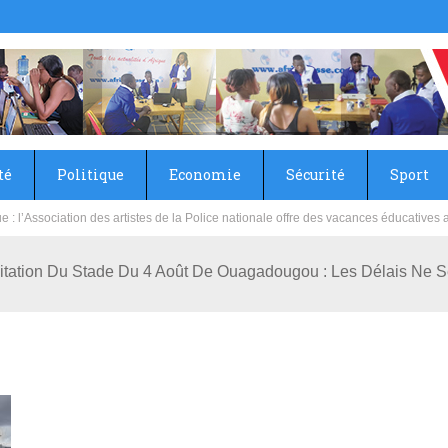
té
Politique
Economie
Sécurité
Sport
sie rénove les écoles primaire et collège du Camp Général Aboubacar Sangoulé La
itation Du Stade Du 4 Août De Ouagadougou : Les Délais Ne 