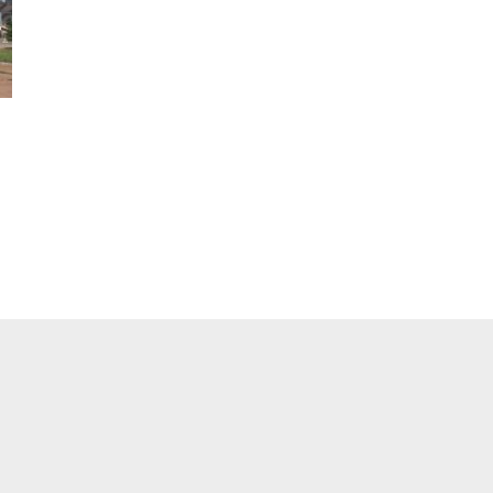
pp
ger