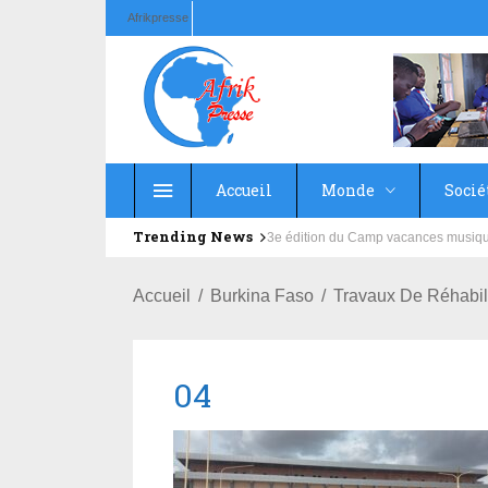
Afrikpresse
Accueil
Monde
Socié
Trending News
Education : la fédération de la Rus
Accueil
Burkina Faso
Travaux De Réhabil
04