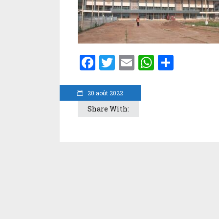
Facebook
Twitter
Email
WhatsA
Parta
20 août 2022
Share With: