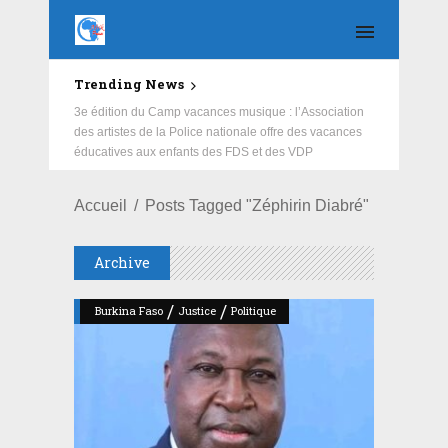
Trending News
Education : la fédération de la Russie rénove les
écoles primaire et collège du Camp Général
Aboubacar Sangoulé Lamizana
Accueil
Posts Tagged "Zéphirin Diabré"
Archive
/
/
Burkina Faso
Justice
Politique