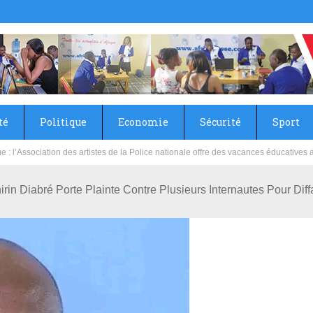
té
Politique
Economie
Sécurité
Sport
sie rénove les écoles primaire et collège du Camp Général Aboubacar Sangoulé La
irin Diabré Porte Plainte Contre Plusieurs Internautes Pour Dif