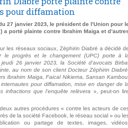
rin Diabré porte plainte contre
es pour diffamation
27 janvier 2023, le président de l’Union pour l
 a porté plainte contre Ibrahim Maiga et d’autre
sur les réseaux sociaux, Zéphirin Diabré a décidé d
r le progrès et le changement (UPC) porte à l
eudi 26 janvier 2023, la Société d’avocats Birba
inte, au nom de son client Docteur Zéphirin Diabré
ieurs Ibrahim Maiga, Faical Nikiema, Sansan Kambou
s internautes pour diffamation, mise en danger de l
es infractions que l’enquête relèvera
», peut-on lir
deux autres procédures « contre les acteurs de ce
près de la société Facebook, le réseau social » ou le
lication ou partage de textes, images, vidéos