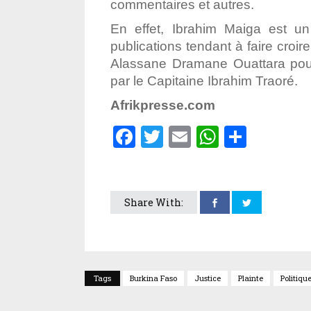
commentaires et autres.
En effet, Ibrahim Maiga est un 
publications tendant à faire croir
Alassane Dramane Ouattara pour 
par le Capitaine Ibrahim Traoré.
Afrikpresse.com
Facebook
Twitter
Email
WhatsA
Parta
Share With:
Tags
Burkina Faso
Justice
Plainte
Politiqu