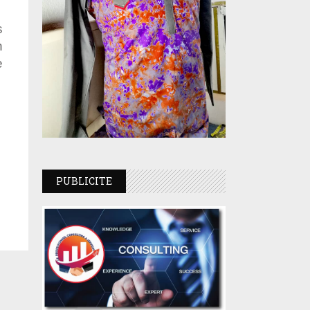
s
n
e
PUBLICITE