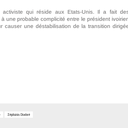
activiste qui réside aux Etats-Unis. Il a fait de
e à une probable complicité entre le président ivoirie
causer une déstabilisation de la transition dirigé
pp
ger
e
Zéphirin Diabré