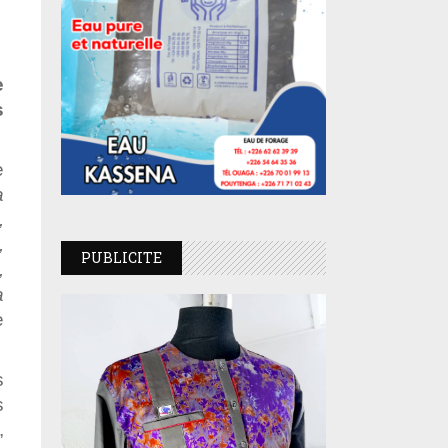
e
s
e
a
,
,
PUBLICITE
,
a
e
s
s
,