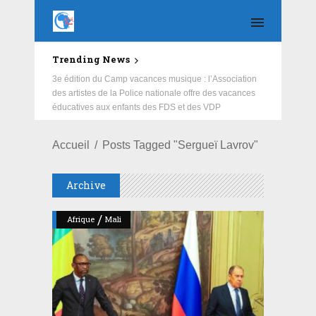
Trending News
Education : la fédération de la Russie rénove les
écoles primaire et collège du Camp Général
Aboubacar Sangoulé Lamizana
Accueil
Posts Tagged "Sergueï Lavrov"
Archive
/
Afrique
Mali