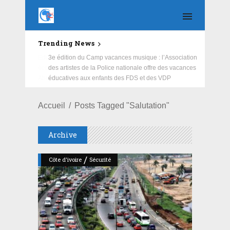
Trending News
Education : la fédération de la Russie rénove les
écoles primaire et collège du Camp Général
Aboubacar Sangoulé Lamizana
Accueil
Posts Tagged "Salutation"
Archive
/
Côte d'ivoire
Sécurité