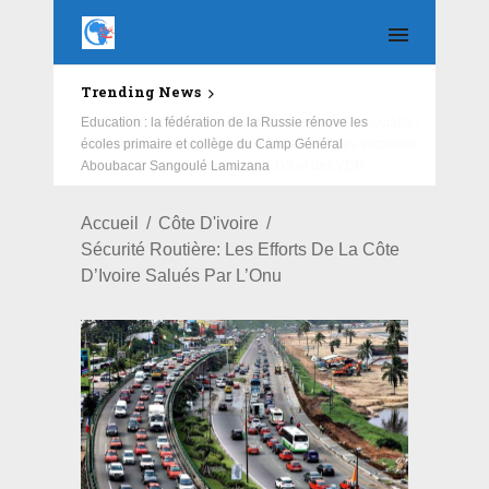
Trending News
Education : la fédération de la Russie rénove les
écoles primaire et collège du Camp Général
Aboubacar Sangoulé Lamizana
Accueil
Côte D'ivoire
Sécurité Routière: Les Efforts De La Côte
D’Ivoire Salués Par L’Onu