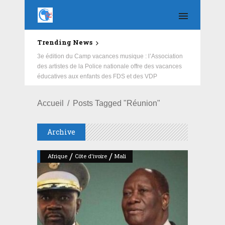
Trending News
Education : la fédération de la Russie rénove les
écoles primaire et collège du Camp Général
Aboubacar Sangoulé Lamizana
Accueil
Posts Tagged "Réunion"
Archive
/
/
Afrique
Côte d'ivoire
Mali