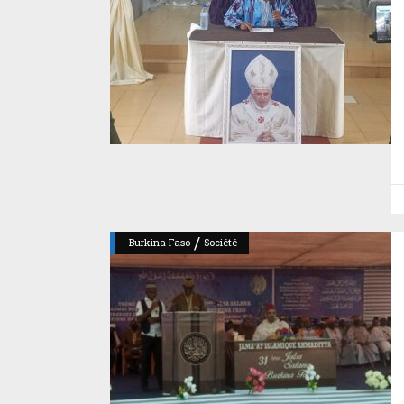
/
Burkina Faso
Société