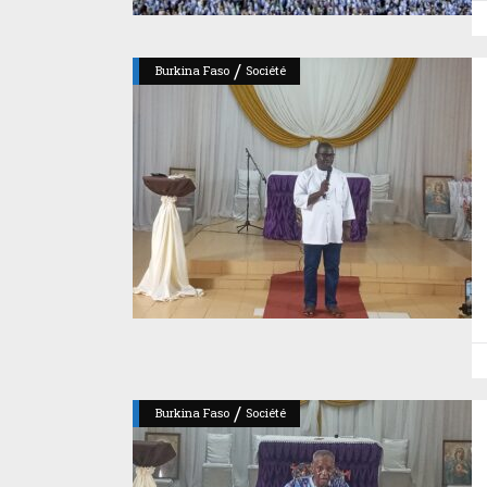
/
Burkina Faso
Société
/
Burkina Faso
Société