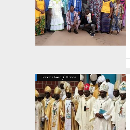
/
Burkina Faso
Monde