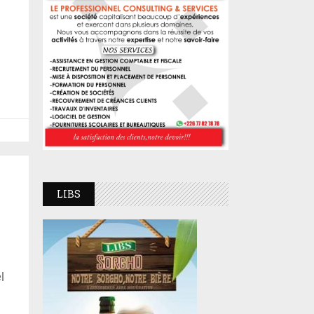
LIBS
l