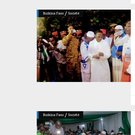
/
Burkina Faso
Société
/
Burkina Faso
Société