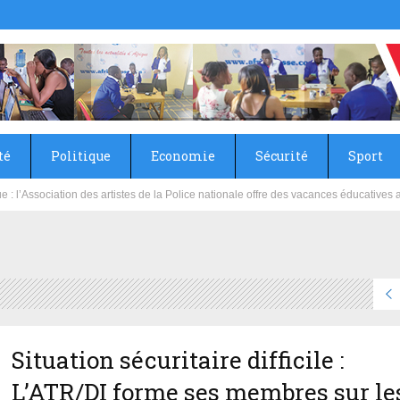
té
Politique
Economie
Sécurité
Sport
sie rénove les écoles primaire et collège du Camp Général Aboubacar Sangoulé La
Situation sécuritaire difficile :
L’ATR/DI forme ses membres sur le