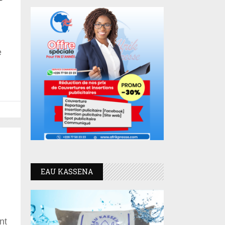
e
EAU KASSENA
nt