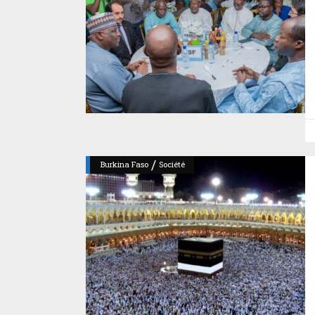
/
Burkina Faso
Société