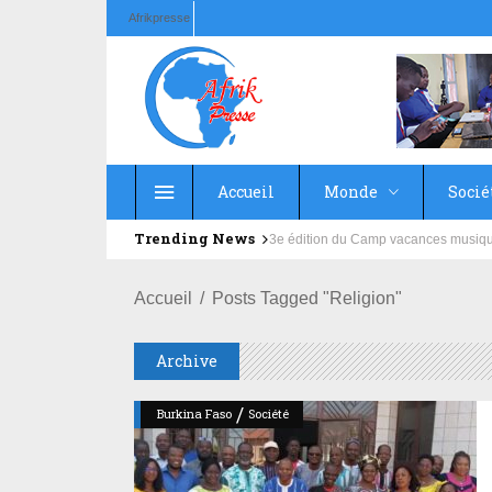
Afrikpresse
Accueil
Monde
Socié
Trending News
Education : la fédération de la Rus
Accueil
Posts Tagged "religion"
Archive
/
Burkina Faso
Société