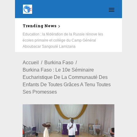
Trending News
Education : la fédération de la Russie rénove les
écoles primaire et collège du Camp Général
Aboubacar Sangoulé Lamizana
Accueil
Burkina Faso
Burkina Faso : Le 10e Séminaire
Eucharistique De La Communauté Des
Enfants De Toutes Grâces A Tenu Toutes
Ses Promesses