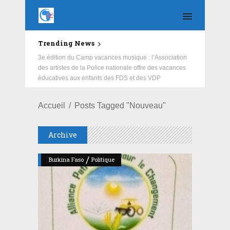
Trending News
Education : la fédération de la Russie rénove les
écoles primaire et collège du Camp Général
Aboubacar Sangoulé Lamizana
Accueil
Posts Tagged "Nouveau"
Archive
/
Burkina Faso
Politique