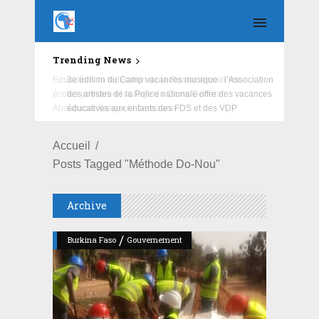
Trending News
Education : la fédération de la Russie rénove les
écoles primaire et collège du Camp Général
Aboubacar Sangoulé Lamizana
Accueil
Posts Tagged "méthode Do-Nou"
Archive
/
Burkina Faso
Gouvernement