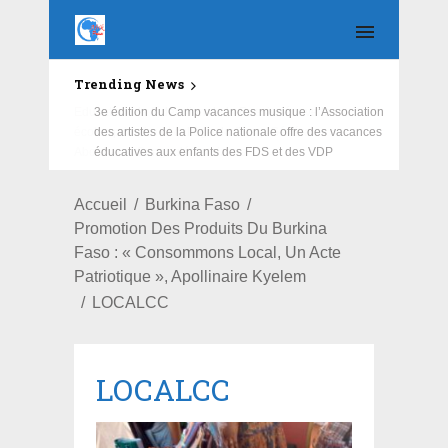
Trending News
Education : la fédération de la Russie rénove les
écoles primaire et collège du Camp Général
Aboubacar Sangoulé Lamizana
Accueil
Burkina Faso
Promotion Des Produits Du Burkina
Faso : « Consommons Local, Un Acte
Patriotique », Apollinaire Kyelem
LOCALCC
LOCALCC