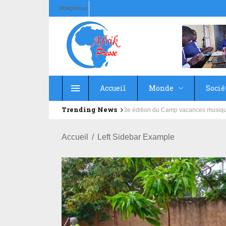
Afrikpresse
Accueil
Monde
Socié
Trending News
Education : la fédération de la Rus
Accueil
Left Sidebar Example