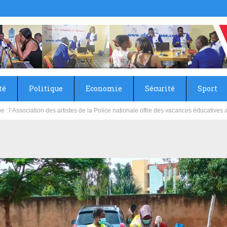
té
Politique
Economie
Sécurité
Sport
sie rénove les écoles primaire et collège du Camp Général Aboubacar Sangoulé La