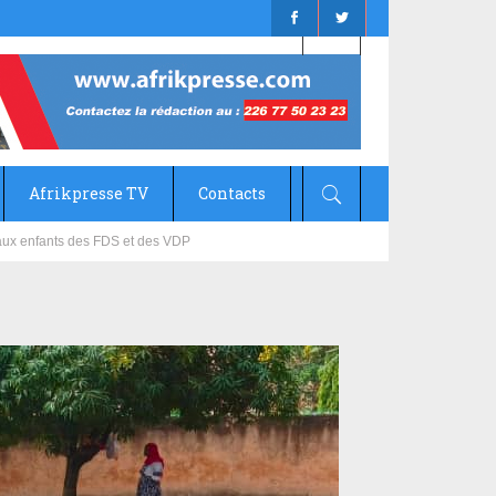
Afrikpresse TV
Contacts
mizana