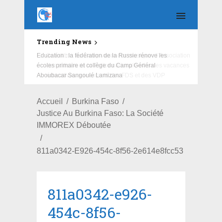
Trending News
Education : la fédération de la Russie rénove les
écoles primaire et collège du Camp Général
Aboubacar Sangoulé Lamizana
Accueil
Burkina Faso
Justice Au Burkina Faso: La Société
IMMOREX Déboutée
811a0342-E926-454c-8f56-2e614e8fcc53
811a0342-e926-
454c-8f56-