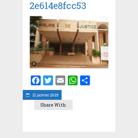
2e614e8fcc53
Facebook
Twitter
Email
WhatsApp
Partager
21 janvier 2025
Share With: