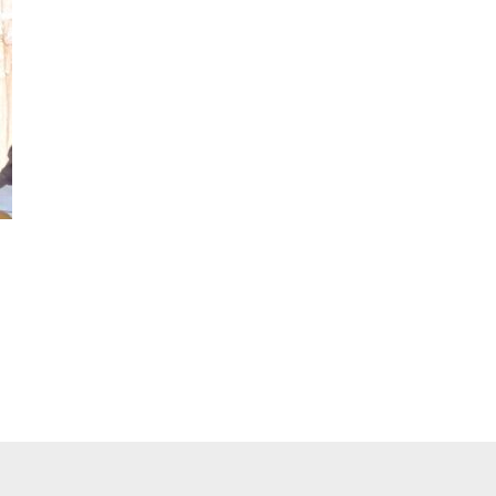
pp
ger