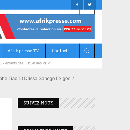
Afrikpresse TV
Contacts
mizana
lphe Tiao Et Drissa Sanogo Exigée
SUIVEZ-NOUS