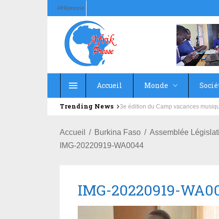
Afrikpresse
Accueil
Monde
Socié
Trending News
Education : la fédération de la Rus
Accueil
Burkina Faso
Assemblée Législat
IMG-20220919-WA0044
IMG-20220919-WA0