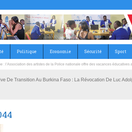
té
Politique
Economie
Sécurité
Sport
sie rénove les écoles primaire et collège du Camp Général Aboubacar Sangoulé La
ive De Transition Au Burkina Faso : La Révocation De Luc Ado
044