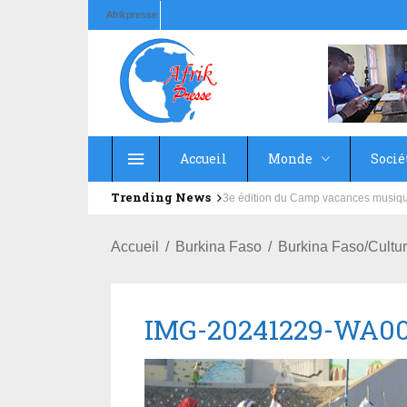
Afrikpresse
Accueil
Monde
Socié
Trending News
Education : la fédération de la Rus
Accueil
Burkina Faso
Burkina Faso/Cultur
IMG-20241229-WA0