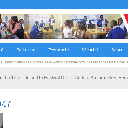
té
Politique
Economie
Sécurité
Sport
sie rénove les écoles primaire et collège du Camp Général Aboubacar Sangoulé La
e: La 1ère Édition Du Festival De La Culture Kaltamasheq Fer
047