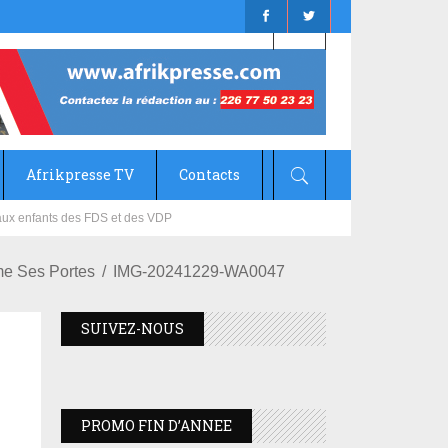
Afrikpresse TV
Contacts
mizana
me Ses Portes
IMG-20241229-WA0047
SUIVEZ-NOUS
PROMO FIN D’ANNEE