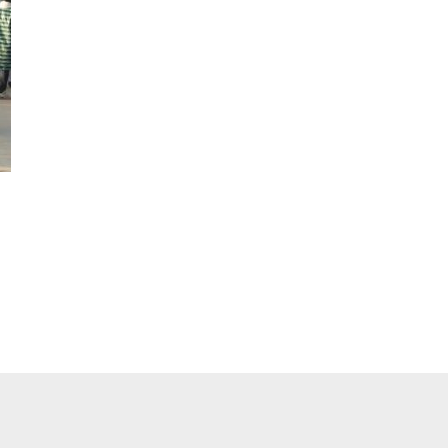
pp
ger