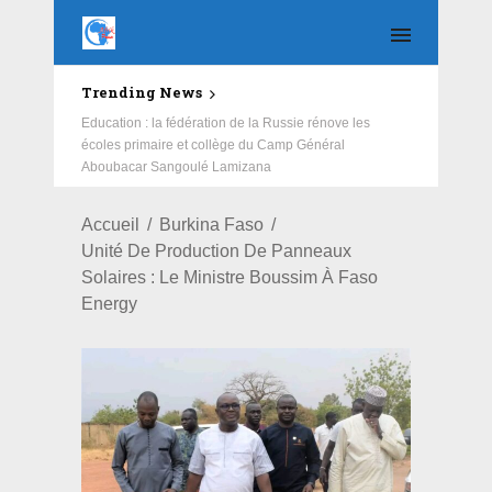
Trending News
Education : la fédération de la Russie rénove les
écoles primaire et collège du Camp Général
Aboubacar Sangoulé Lamizana
Accueil
Burkina Faso
Unité De Production De Panneaux
Solaires : Le Ministre Boussim À Faso
Energy