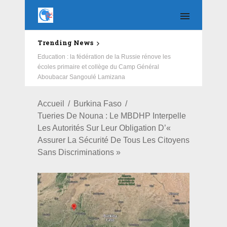
Trending News
Education : la fédération de la Russie rénove les
écoles primaire et collège du Camp Général
Aboubacar Sangoulé Lamizana
Accueil
Burkina Faso
Tueries De Nouna : Le MBDHP Interpelle
Les Autorités Sur Leur Obligation D’«
Assurer La Sécurité De Tous Les Citoyens
Sans Discriminations »