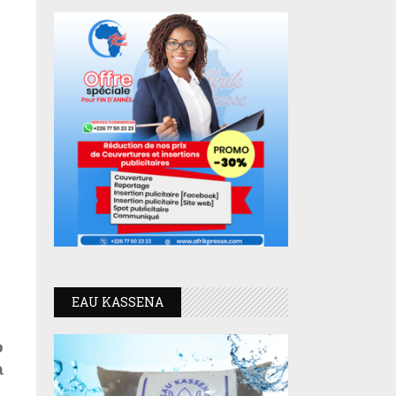
EAU KASSENA
o
a