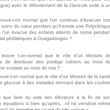
ogue) avec le déboitement de la clavicule suite à u
ouve-t-on normal que l’on continue d’évacuer no
 soins du cœur pendant qu’il existe une Polycliniqu
’on évacue des enfants atteints de noma pendan
ôpital pédiatriques à Ouagadougou ?
.
rouve t-on-normal que le rôle d’un Ministre d
ore de distribuer des protège cahiers au mois d
ine scolaire au mois de mai ?
ve-t-on normal que le rôle d’un Ministre de la sant
rum glucosé à des malades dormant dans les couloir
a que faire du vote des électeurs à la fin de so
 équations si bien qu’après, »il ne viendrait mêm
ngs) de remettre en cause de tels acquis « .