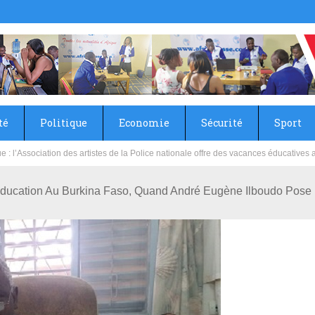
té
Politique
Economie
Sécurité
Sport
sie rénove les écoles primaire et collège du Camp Général Aboubacar Sangoulé La
 Éducation Au Burkina Faso, Quand André Eugène Ilboudo Pose