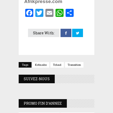
Afrikpresse.com
Facebook
Twitter
Email
WhatsApp
Partager
Share With:
Tags
Kebzabo
Tchad
Transition
SUIVEZ-NOUS
PROMO FIN D’ANNEE