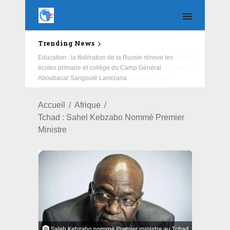
Trending News
Education : la fédération de la Russie rénove les
écoles primaire et collège du Camp Général
Aboubacar Sangoulé Lamizana
Accueil
Afrique
Tchad : Sahel Kebzabo Nommé Premier
Ministre