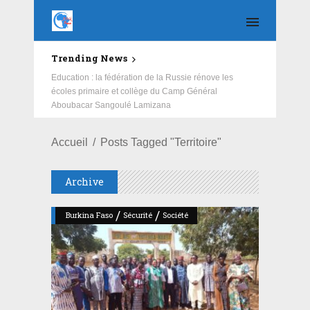
Trending News
Education : la fédération de la Russie rénove les
écoles primaire et collège du Camp Général
Aboubacar Sangoulé Lamizana
Accueil
Posts Tagged "Territoire"
Archive
/
/
Burkina Faso
Sécurité
Société