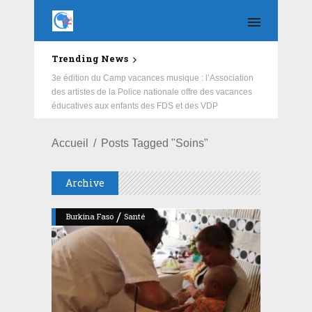
Trending News
Education : la fédération de la Russie rénove les
écoles primaire et collège du Camp Général
Aboubacar Sangoulé Lamizana
Accueil
Posts Tagged "Soins"
Archive
/
Burkina Faso
Santé