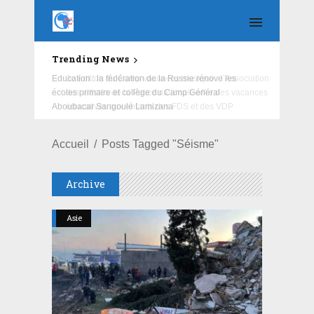
Trending News
Education : la fédération de la Russie rénove les
écoles primaire et collège du Camp Général
Aboubacar Sangoulé Lamizana
Accueil
Posts Tagged "séisme"
Archive
Asie